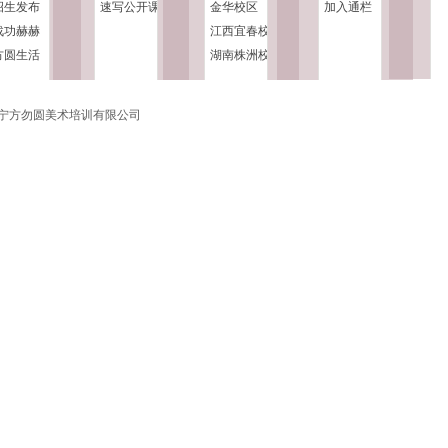
招生发布
速写公开课
金华校区
加入通栏
战功赫赫
江西宜春校
方圆生活
区
湖南株洲校
区
 杭州萧山宁方勿圆美术培训有限公司