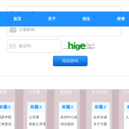
用户账号
首页
关于
招生
师资
注册邮箱
验证码
新闻
公开课
逛校园
合作洽谈
人
标题
标题
标题
标题
更多
更多
更多
更多
明星学院
公开课
杭州中心校
合作洽谈
人
艺考资讯
色彩公开课
区
绍兴校区
关于方圆