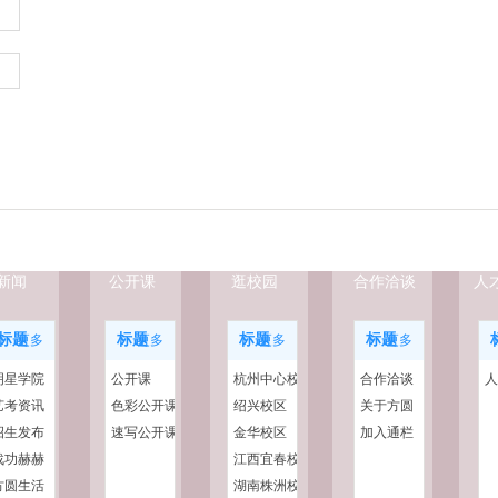
新闻
公开课
逛校园
合作洽谈
人
标题
标题
标题
标题
更多
更多
更多
更多
明星学院
公开课
杭州中心校
合作洽谈
人
艺考资讯
色彩公开课
区
绍兴校区
关于方圆
招生发布
速写公开课
金华校区
加入通栏
战功赫赫
江西宜春校
方圆生活
区
湖南株洲校