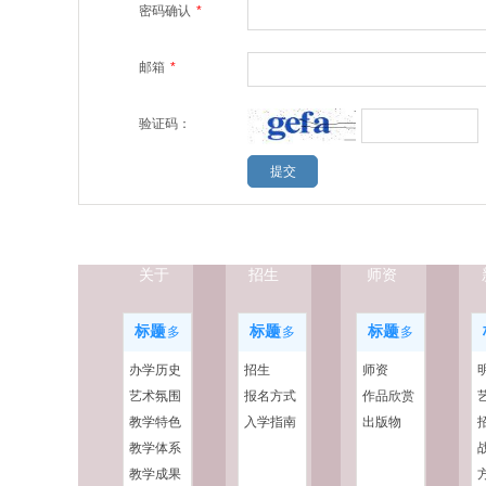
密码确认
*
邮箱
*
验证码：
关于
招生
师资
标题
标题
标题
更多
更多
更多
办学历史
招生
师资
艺术氛围
报名方式
作品欣赏
教学特色
入学指南
出版物
教学体系
教学成果